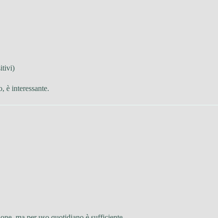
itivi)
 è interessante.
ne, ma per uso quotidiano è sufficiente.