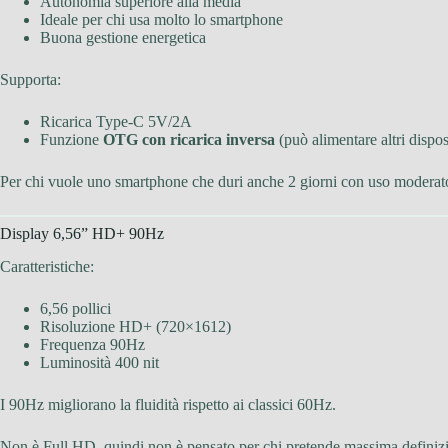
Autonomia superiore alla media
Ideale per chi usa molto lo smartphone
Buona gestione energetica
Supporta:
Ricarica Type-C 5V/2A
Funzione
OTG con ricarica inversa
(può alimentare altri dispos
Per chi vuole uno smartphone che duri anche 2 giorni con uso moderato,
Display 6,56” HD+ 90Hz
Caratteristiche:
6,56 pollici
Risoluzione HD+ (720×1612)
Frequenza 90Hz
Luminosità 400 nit
I 90Hz migliorano la fluidità rispetto ai classici 60Hz.
Non è Full HD, quindi non è pensato per chi pretende massima definizio