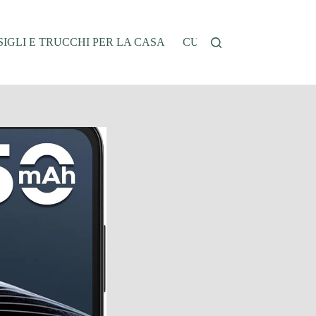
IGLI E TRUCCHI PER LA CASA
CUCINA E RICETTE
G