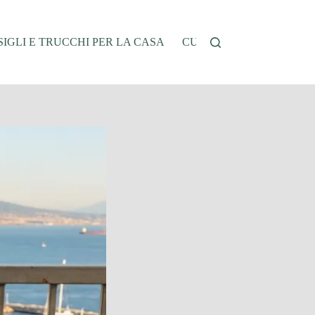
IGLI E TRUCCHI PER LA CASA
CUCINA E RICETTE
G