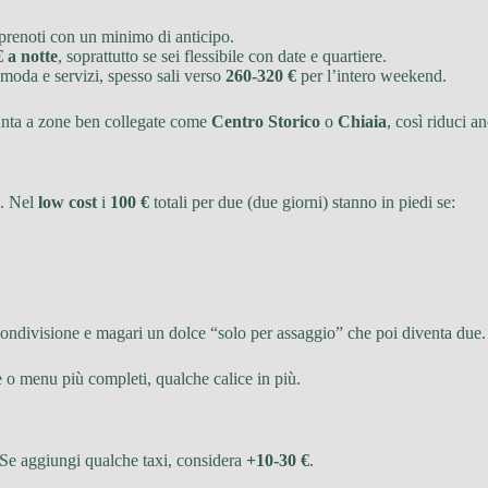
prenoti con un minimo di anticipo.
€ a notte
, soprattutto se sei flessibile con date e quartiere.
omoda e servizi, spesso sali verso
260-320 €
per l’intero weekend.
unta a zone ben collegate come
Centro Storico
o
Chiaia
, così riduci an
e. Nel
low cost
i
100 €
totali per due (due giorni) stanno in piedi se:
 condivisione e magari un dolce “solo per assaggio” che poi diventa due.
 o menu più completi, qualche calice in più.
Se aggiungi qualche taxi, considera
+10-30 €
.