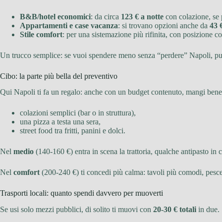
B&B/hotel economici
: da circa
123 € a notte
con colazione, se 
Appartamenti e case vacanza
: si trovano opzioni anche da
43 
Stile comfort
: per una sistemazione più rifinita, con posizione c
Un trucco semplice: se vuoi spendere meno senza “perdere” Napoli, p
Cibo: la parte più bella del preventivo
Qui Napoli ti fa un regalo: anche con un budget contenuto, mangi ben
colazioni semplici (bar o in struttura),
una pizza a testa una sera,
street food tra fritti, panini e dolci.
Nel
medio
(140-160 €) entra in scena la trattoria, qualche antipasto in
Nel
comfort
(200-240 €) ti concedi più calma: tavoli più comodi, pesce
Trasporti locali: quanto spendi davvero per muoverti
Se usi solo mezzi pubblici, di solito ti muovi con
20-30 € totali
in due. 