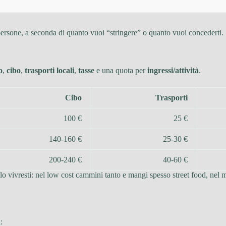
ersone, a seconda di quanto vuoi “stringere” o quanto vuoi concederti.
o
,
cibo
,
trasporti locali
,
tasse
e una quota per
ingressi/attività
.
Cibo
Trasporti
100 €
25 €
140-160 €
25-30 €
200-240 €
40-60 €
 vivresti: nel low cost cammini tanto e mangi spesso street food, nel me
: