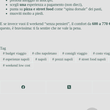
prenota alloggio in anticipo,
scegli
una
esperienza a pagamento (non dieci),
punta su
pizza e street food
come “spina dorsale” dei pasti,
muoviti molto a piedi.
E se invece vuoi il weekend “senza pensieri”, il comfort da
600 a 770 
questo, è bravissima: ti fa sentire che ne vale la pena.
Tag
#
budget viaggio
#
cibo napoletano
#
consigli viaggio
#
costo viag
#
esperienze napoli
#
napoli
#
prezzi napoli
#
street food napoli
#
weekend low cost