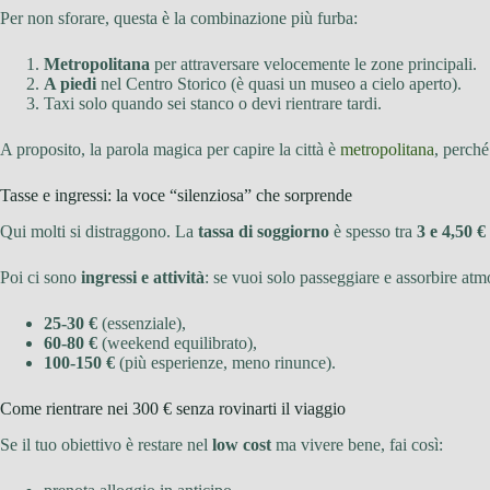
Per non sforare, questa è la combinazione più furba:
Metropolitana
per attraversare velocemente le zone principali.
A piedi
nel Centro Storico (è quasi un museo a cielo aperto).
Taxi solo quando sei stanco o devi rientrare tardi.
A proposito, la parola magica per capire la città è
metropolitana
, perché
Tasse e ingressi: la voce “silenziosa” che sorprende
Qui molti si distraggono. La
tassa di soggiorno
è spesso tra
3 e 4,50 €
Poi ci sono
ingressi e attività
: se vuoi solo passeggiare e assorbire atmo
25-30 €
(essenziale),
60-80 €
(weekend equilibrato),
100-150 €
(più esperienze, meno rinunce).
Come rientrare nei 300 € senza rovinarti il viaggio
Se il tuo obiettivo è restare nel
low cost
ma vivere bene, fai così: