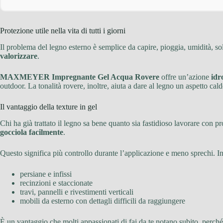
Protezione utile nella vita di tutti i giorni
Il problema del legno esterno è semplice da capire, pioggia, umidità, s
valorizzare
.
MAXMEYER Impregnante Gel Acqua Rovere
offre un’azione
idr
outdoor. La tonalità rovere, inoltre, aiuta a dare al legno un aspetto ca
Il vantaggio della texture in gel
Chi ha già trattato il legno sa bene quanto sia fastidioso lavorare con pr
gocciola facilmente
.
Questo significa più controllo durante l’applicazione e meno sprechi. In 
persiane e infissi
recinzioni e staccionate
travi, pannelli e rivestimenti verticali
mobili da esterno con dettagli difficili da raggiungere
È un vantaggio che molti appassionati di fai da te notano subito, perché