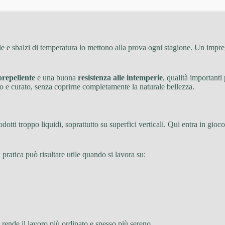
ole e sbalzi di temperatura lo mettono alla prova ogni stagione. Un imp
orepellente
e una buona
resistenza alle intemperie
, qualità importanti
ldo e curato, senza coprirne completamente la naturale bellezza.
odotti troppo liquidi, soprattutto su superfici verticali. Qui entra in gio
pratica può risultare utile quando si lavora su:
 rende il lavoro più ordinato e spesso più sereno.