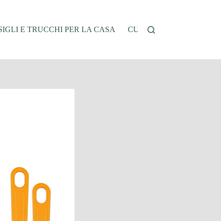
IGLI E TRUCCHI PER LA CASA
CUCINA E RICETTE
G