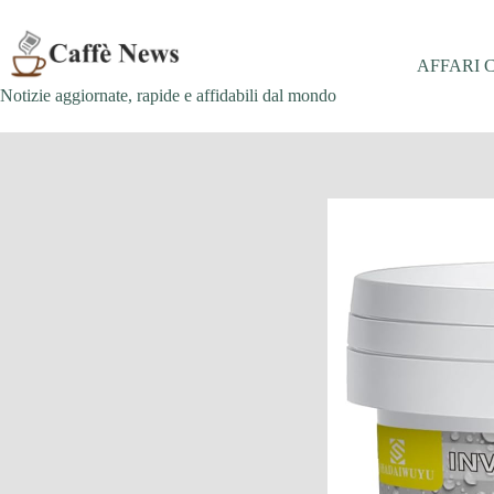
Salta
al
contenuto
AFFARI 
Notizie aggiornate, rapide e affidabili dal mondo