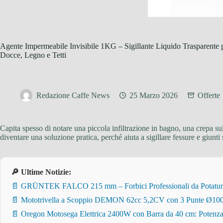
Agente Impermeabile Invisibile 1KG – Sigillante Liquido Trasparente pe
Docce, Legno e Tetti
Redazione Caffe News
25 Marzo 2026
Offerte
Capita spesso di notare una piccola infiltrazione in bagno, una crepa s
diventare una soluzione pratica, perché aiuta a sigillare fessure e giunt
🔎 Ultime Notizie:
📄 GRÜNTEK FALCO 215 mm – Forbici Professionali da Potatura pe
📄 Mototrivella a Scoppio DEMON 62cc 5,2CV con 3 Punte Ø100/
📄 Oregon Motosega Elettrica 2400W con Barra da 40 cm: Potenza 