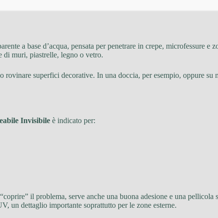
parente a base d’acqua, pensata per penetrare in crepe, microfessure e zo
e di muri, piastrelle, legno o vetro.
o rovinare superfici decorative. In una doccia, per esempio, oppure su ma
bile Invisibile
è indicato per:
“coprire” il problema, serve anche una buona adesione e una pellicola st
UV, un dettaglio importante soprattutto per le zone esterne.