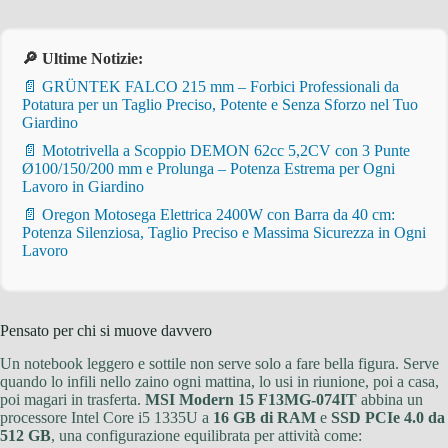
🔎 Ultime Notizie:
📄 GRÜNTEK FALCO 215 mm – Forbici Professionali da
Potatura per un Taglio Preciso, Potente e Senza Sforzo nel Tuo
Giardino
📄 Mototrivella a Scoppio DEMON 62cc 5,2CV con 3 Punte
Ø100/150/200 mm e Prolunga – Potenza Estrema per Ogni
Lavoro in Giardino
📄 Oregon Motosega Elettrica 2400W con Barra da 40 cm:
Potenza Silenziosa, Taglio Preciso e Massima Sicurezza in Ogni
Lavoro
Pensato per chi si muove davvero
Un notebook leggero e sottile non serve solo a fare bella figura. Serve
quando lo infili nello zaino ogni mattina, lo usi in riunione, poi a casa,
poi magari in trasferta.
MSI Modern 15 F13MG-074IT
abbina un
processore Intel Core i5 1335U a
16 GB di RAM
e
SSD PCIe 4.0 da
512 GB
, una configurazione equilibrata per attività come: