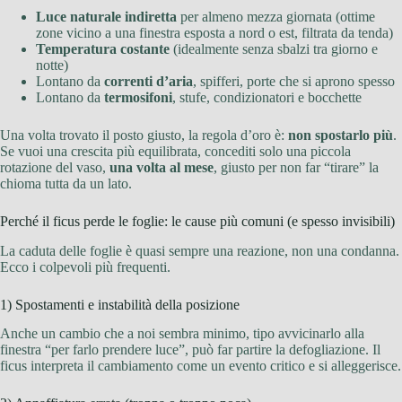
Luce naturale indiretta
per almeno mezza giornata (ottime
zone vicino a una finestra esposta a nord o est, filtrata da tenda)
Temperatura costante
(idealmente senza sbalzi tra giorno e
notte)
Lontano da
correnti d’aria
, spifferi, porte che si aprono spesso
Lontano da
termosifoni
, stufe, condizionatori e bocchette
Una volta trovato il posto giusto, la regola d’oro è:
non spostarlo più
.
Se vuoi una crescita più equilibrata, concediti solo una piccola
rotazione del vaso,
una volta al mese
, giusto per non far “tirare” la
chioma tutta da un lato.
Perché il ficus perde le foglie: le cause più comuni (e spesso invisibili)
La caduta delle foglie è quasi sempre una reazione, non una condanna.
Ecco i colpevoli più frequenti.
1) Spostamenti e instabilità della posizione
Anche un cambio che a noi sembra minimo, tipo avvicinarlo alla
finestra “per farlo prendere luce”, può far partire la defogliazione. Il
ficus interpreta il cambiamento come un evento critico e si alleggerisce.