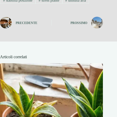
#
stabilita posizione
#
stress piante
#
umidita aria
PRECEDENTE
PROSSIMO
Articoli correlati