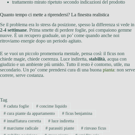
trattamento mirato ripetuto secondo indicazioni del prodotto
Quanto tempo ci mette a riprendersi? La finestra realistica
Se il problema era lo stress da posizione, spesso la differenza si vede in
2-4 settimane
. Prima smette di perdere foglie, poi compaiono gemme
nuove. È un recupero graduale, un po’ come quando anche noi
ritroviamo energie dopo un periodo agitato.
E se vuoi un piccolo promemoria mentale, pensa così: il ficus non
chiede magie, chiede coerenza. Luce indiretta,
stabilità
, acqua con
giudizio e un ambiente più umido. Tutto il resto è contorno, utile, ma
secondario. Un po’ come prendersi cura di una buona
pianta
: non serve
correre, serve costanza.
Tag
#
caduta foglie
#
concime liquido
#
cura piante da appartamento
#
ficus benjamina
#
innaffiatura corretta
#
luce indiretta
#
marciume radicale
#
parassiti piante
#
rinvaso ficus