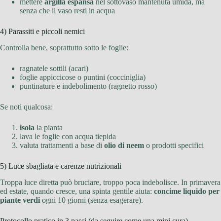
mettere
argilla espansa
nel sottovaso mantenuta umida, ma
senza che il vaso resti in acqua
4) Parassiti e piccoli nemici
Controlla bene, soprattutto sotto le foglie:
ragnatele sottili (acari)
foglie appiccicose o puntini (cocciniglia)
puntinature e indebolimento (ragnetto rosso)
Se noti qualcosa:
isola
la pianta
lava le foglie con acqua tiepida
valuta trattamenti a base di
olio di neem
o prodotti specifici
5) Luce sbagliata e carenze nutrizionali
Troppa luce diretta può bruciare, troppo poca indebolisce. In primavera
ed estate, quando cresce, una spinta gentile aiuta:
concime liquido per
piante verdi
ogni 10 giorni (senza esagerare).
Protocollo pratico in 3 passi (da seguire come una mini cura)