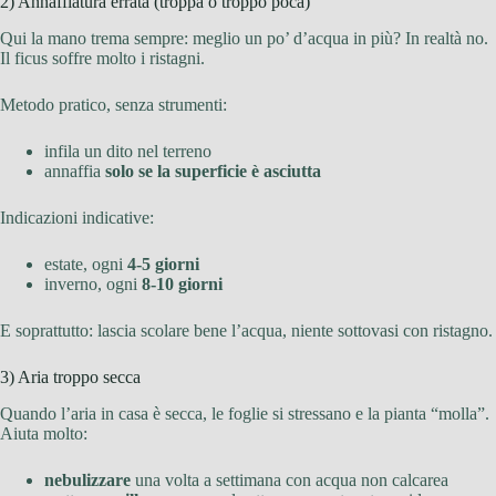
2) Annaffiatura errata (troppa o troppo poca)
Qui la mano trema sempre: meglio un po’ d’acqua in più? In realtà no.
Il ficus soffre molto i ristagni.
Metodo pratico, senza strumenti:
infila un dito nel terreno
annaffia
solo se la superficie è asciutta
Indicazioni indicative:
estate, ogni
4-5 giorni
inverno, ogni
8-10 giorni
E soprattutto: lascia scolare bene l’acqua, niente sottovasi con ristagno.
3) Aria troppo secca
Quando l’aria in casa è secca, le foglie si stressano e la pianta “molla”.
Aiuta molto:
nebulizzare
una volta a settimana con acqua non calcarea